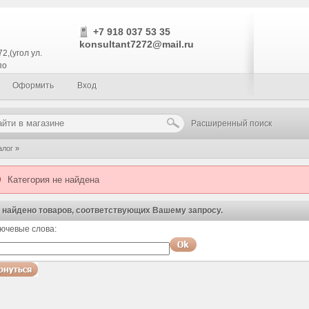
+7 918 037 53 35
konsultant7272@mail.ru
2,(угол ул.
по
Оформить
Вход
Расширенный поиск
алог
»
ержи
Категория не найдена
 найдено товаров, соответствующих Вашему запросу.
ючевые слова:
оспользуйтесь поиском!