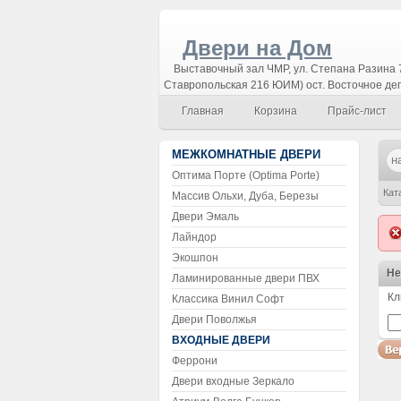
Двери на Дом
Выставочный зал ЧМР, ул. Степана Разина 7
Ставропольская 216 ЮИМ) ост. Восточное де
Главная
Корзина
Прайс-лист
МЕЖКОМНАТНЫЕ ДВЕРИ
Оптима Порте (Optima Porte)
Кат
Массив Ольхи, Дуба, Березы
Двери Эмаль
Син
Лайндор
Экошпон
Не
Ламинированные двери ПВХ
Кл
Классика Винил Софт
В
Двери Поволжья
ВХОДНЫЕ ДВЕРИ
Феррони
Двери входные Зеркало