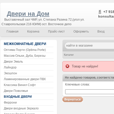
+7 918
Двери на Дом
konsulta
Выставочный зал ЧМР, ул. Степана Разина 72,(угол ул.
Ставропольская 216 ЮИМ) ост. Восточное депо
Главная
Корзина
Прайс-лист
Оформить
Вход
МЕЖКОМНАТНЫЕ ДВЕРИ
Оптима Порте (Optima Porte)
Каталог
Массив Ольхи, Дуба, Березы
Двери Эмаль
Товар не найден!
Лайндор
Экошпон
Не найдено товаров, соответст
Ламинированные двери ПВХ
Ключевые слова:
Классика Винил Софт
Воспользуйтесь поиском!
Двери Поволжья
ВХОДНЫЕ ДВЕРИ
Феррони
Двери входные Зеркало