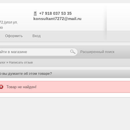
+7 918 037 53 35
konsultant7272@mail.ru
2,(угол ул.
по
Оформить
Вход
Расширенный поиск
алог
»
Написать отзыв
о вы думаете об этом товаре?
Товар не найден!