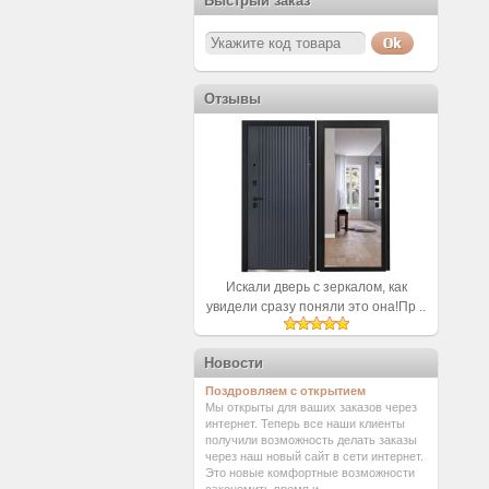
Быстрый заказ
Отзывы
Искали дверь с зеркалом, как
увидели сразу поняли это она!Пр ..
Новости
Поздровляем с открытием
Мы открыты для ваших заказов через
интернет. Теперь все наши клиенты
получили возможность делать заказы
через наш новый сайт в сети интернет.
Это новые комфортные возможности