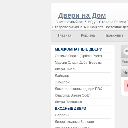
Двери на Дом
Выставочный зал ЧМР, ул. Степана Разина 7
Ставропольская 216 ЮИМ) ост. Восточное де
Главная
Корзина
Прайс-лист
МЕЖКОМНАТНЫЕ ДВЕРИ
Оптима Порте (Optima Porte)
Кат
Массив Ольхи, Дуба, Березы
Двери Эмаль
Чт
Лайндор
Экошпон
Ламинированные двери ПВХ
Классика Винил Софт
Двери Поволжья
ВХОДНЫЕ ДВЕРИ
Феррони
Двери входные Зеркало