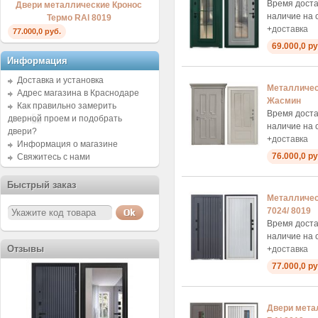
Время доста
Двери металлические Кронос
наличие на 
Термо RAl 8019
+
доставка
77.000,0 руб.
69.000,0 ру
Информация
Доставка и установка
Металличес
Адрес магазина в Краснодаре
Жасмин
Как правильно замерить
Время доста
дверной проем и подобрать
наличие на 
двери?
+
доставка
Информация о магазине
76.000,0 ру
Свяжитесь с нами
Быстрый заказ
Металличес
7024/ 8019
Время доста
наличие на 
Отзывы
+
доставка
77.000,0 ру
Двери мета