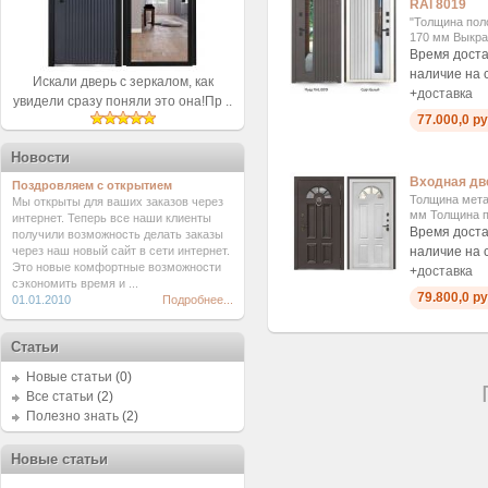
RAl 8019
"Толщина пол
170 мм Выкрас
Время доста
наличие на 
Искали дверь с зеркалом, как
+
доставка
увидели сразу поняли это она!Пр ..
77.000,0 ру
Новости
Входная дв
Поздровляем с открытием
Толщина мета
Мы открыты для ваших заказов через
мм Толщина п
интернет. Теперь все наши клиенты
Время доста
получили возможность делать заказы
через наш новый сайт в сети интернет.
наличие на 
Это новые комфортные возможности
+
доставка
сэкономить время и ...
79.800,0 ру
01.01.2010
Подробнее...
Статьи
Новые статьи
(0)
Все статьи
(2)
Полезно знать
(2)
Новые статьи