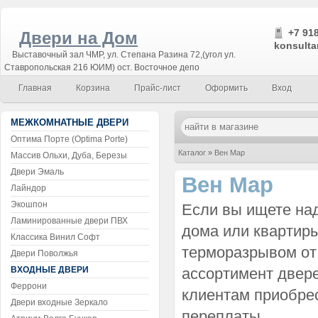
+7 918
Двери на Дом
konsulta
Выставочный зал ЧМР, ул. Степана Разина 72,(угол ул.
Ставропольская 216 ЮИМ) ост. Восточное депо
Главная
Корзина
Прайс-лист
Оформить
Вход
МЕЖКОМНАТНЫЕ ДВЕРИ
Оптима Порте (Optima Porte)
Каталог
»
Вен Мар
Массив Ольхи, Дуба, Березы
Двери Эмаль
Вен Мар
Лайндор
Экошпон
Если вы ищете на
Ламинированные двери ПВХ
дома или квартиры
Классика Винил Софт
терморазрывом от
Двери Поволжья
ВХОДНЫЕ ДВЕРИ
ассортимент двере
Феррони
клиентам приобре
Двери входные Зеркало
переплаты.