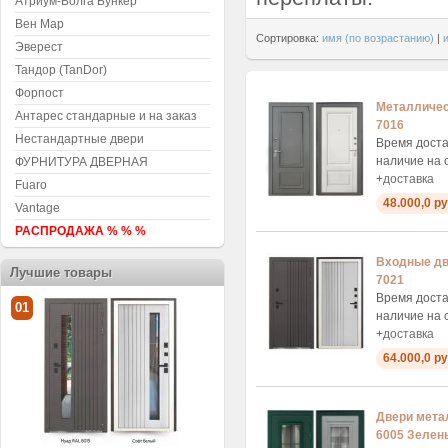
Атриум-Волга Бункер
Вен Мар
Сортировка:
имя (по возрастанию)
|
Эверест
Тандор (TanDor)
Форпост
Металличес
Антарес стандарные и на заказ
7016
Нестандартные двери
Время доста
наличие на 
ФУРНИТУРА ДВЕРНАЯ
+
доставка
Fuaro
48.000,0 ру
Vantage
РАСПРОДАЖА % % %
Входные дв
Лучшие товары
7021
Время доста
01
наличие на 
+
доставка
64.000,0 ру
Двери мета
6005 Зелен