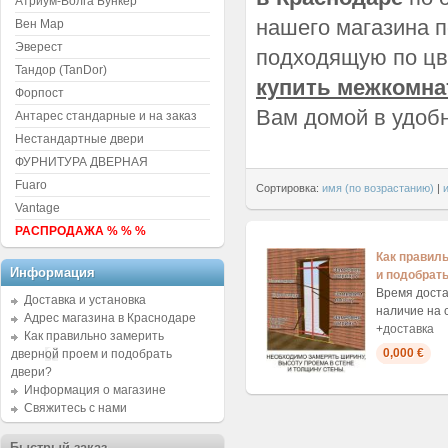
Атриум-Волга Бункер
нашего магазина 
Вен Мар
Эверест
подходящую по цве
Тандор (TanDor)
купить межкомна
Форпост
Вам домой в удобн
Антарес стандарные и на заказ
Нестандартные двери
ФУРНИТУРА ДВЕРНАЯ
Fuaro
Сортировка:
имя (по возрастанию)
|
Vantage
РАСПРОДАЖА % % %
Как правил
Информация
и подобрат
Время доста
Доставка и установка
наличие на 
Адрес магазина в Краснодаре
+
доставка
Как правильно замерить
0,000 €
дверной проем и подобрать
двери?
Информация о магазине
Свяжитесь с нами
Быстрый заказ