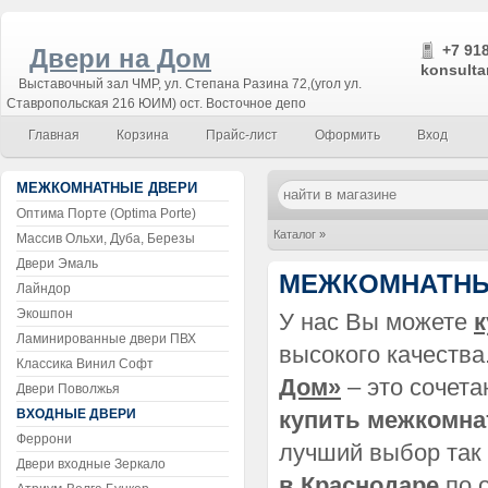
+7 918
Двери на Дом
konsulta
Выставочный зал ЧМР, ул. Степана Разина 72,(угол ул.
Ставропольская 216 ЮИМ) ост. Восточное депо
Главная
Корзина
Прайс-лист
Оформить
Вход
МЕЖКОМНАТНЫЕ ДВЕРИ
Оптима Порте (Optima Porte)
Каталог
»
Массив Ольхи, Дуба, Березы
Двери Эмаль
МЕЖКОМНАТНЫЕ ДВЕРИ
МЕЖКОМНАТНЫ
Лайндор
Экошпон
У нас Вы можете
к
Ламинированные двери ПВХ
высокого качества
Классика Винил Софт
Дом»
– это сочета
Двери Поволжья
ВХОДНЫЕ ДВЕРИ
купить межкомна
Феррони
лучший выбор так 
Двери входные Зеркало
в Краснодаре
по 