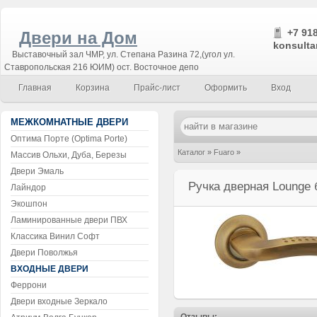
+7 918
Двери на Дом
konsulta
Выставочный зал ЧМР, ул. Степана Разина 72,(угол ул.
Ставропольская 216 ЮИМ) ост. Восточное депо
Главная
Корзина
Прайс-лист
Оформить
Вход
МЕЖКОМНАТНЫЕ ДВЕРИ
Оптима Порте (Optima Porte)
Каталог
»
Fuaro
»
Массив Ольхи, Дуба, Березы
Двери Эмаль
Ручка дверная Lounge бронза
Ручка дверная Lounge 
Лайндор
Экошпон
Ламинированные двери ПВХ
Классика Винил Софт
Двери Поволжья
ВХОДНЫЕ ДВЕРИ
Феррони
Двери входные Зеркало