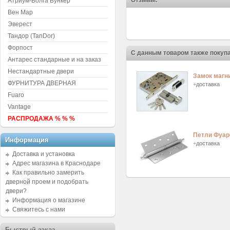
Отзывы:
Атриум-Волга Бункер
Вен Мар
Эверест
Тандор (TanDor)
Форпост
С данным товаром также покуп
Антарес стандарные и на заказ
Нестандартные двери
Замок магн
ФУРНИТУРА ДВЕРНАЯ
+
доставка
Fuaro
Vantage
РАСПРОДАЖА % % %
Петли Фуар
Информация
+
доставка
Доставка и установка
Адрес магазина в Краснодаре
Как правильно замерить
дверной проем и подобрать
двери?
Информация о магазине
Свяжитесь с нами
Быстрый заказ