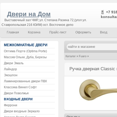
+7 918
Двери на Дом
konsulta
Выставочный зал ЧМР, ул. Степана Разина 72,(угол ул.
Ставропольская 216 ЮИМ) ост. Восточное депо
Главная
Корзина
Прайс-лист
Оформить
Вход
МЕЖКОМНАТНЫЕ ДВЕРИ
Оптима Порте (Optima Porte)
Каталог
»
Fuaro
»
Массив Ольхи, Дуба, Березы
Двери Эмаль
Ручка дверная Classic матовое золото
Ручка дверная Classic
Лайндор
Экошпон
Ламинированные двери ПВХ
Классика Винил Софт
Двери Поволжья
ВХОДНЫЕ ДВЕРИ
Феррони
Двери входные Зеркало