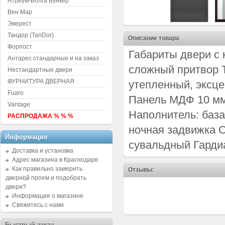
Атриум-Волга Бункер
Вен Мар
Эверест
Тандор (TanDor)
Описание товара
Форпост
Габариты двери с 
Антарес стандарные и на заказ
сложный притвор 
Нестандартные двери
ФУРНИТУРА ДВЕРНАЯ
утепленный, эксц
Fuaro
Панель МДФ 10 мм
Vantage
Наполнитель: база
РАСПРОДАЖА % % %
ночная задвижка О
Информация
сувальдный Гарди
Доставка и установка
Адрес магазина в Краснодаре
Как правильно замерить
Отзывы:
дверной проем и подобрать
двери?
Информация о магазине
Свяжитесь с нами
Быстрый заказ