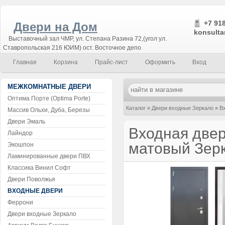
+7 918
Двери на Дом
konsulta
Выставочный зал ЧМР, ул. Степана Разина 72,(угол ул.
Ставропольская 216 ЮИМ) ост. Восточное депо
Главная
Корзина
Прайс-лист
Оформить
Вход
МЕЖКОМНАТНЫЕ ДВЕРИ
Оптима Порте (Optima Porte)
Каталог
»
Двери входные Зеркало
»
В
Массив Ольхи, Дуба, Березы
Двери Эмаль
Входная двер
Лайндор
матовый Зер
Экошпон
Ламинированные двери ПВХ
Классика Винил Софт
Двери Поволжья
ВХОДНЫЕ ДВЕРИ
Феррони
Двери входные Зеркало