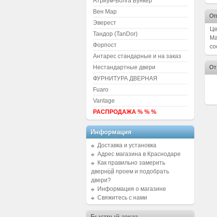
Атриум-Волга Бункер
Вен Мар
Оп
Эверест
Це
Тандор (TanDor)
Ма
Форпост
со
Антарес стандарные и на заказ
Нестандартные двери
От
ФУРНИТУРА ДВЕРНАЯ
Fuaro
Vantage
РАСПРОДАЖА % % %
Информация
Доставка и установка
Адрес магазина в Краснодаре
Как правильно замерить
дверной проем и подобрать
двери?
Информация о магазине
Свяжитесь с нами
Быстрый заказ