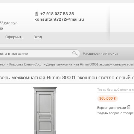
+7 918 037 53 35
konsultant7272@mail.ru
2,(угол ул.
по
Оформить
Вход
Расширенный поиск
алог
»
Классика Винил Софт
»
Дверь межкомнатная Rimini 80001 экошпон светло-серый
верь межкомнатная Rimini 80001 экошпон светло-серый 
Товар был добавлен в н
305,000 €
Версия для печати
Задать вопрос о товар