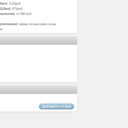
5шт):
1125руб
2,5шт):
875руб
ки,петли):
от 590 руб
утепление):
каркас из массива сосны
ия