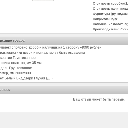
Стоимость коробки(2,
Стоимость наличника(
Фурнитура (ручки,зам
Покрытие:
МДФ
Наполнение полотна(
Производитель:
Росс
исание товара
мплект : полотно, короб и наличник на 1 сторону -4090 рублей.
рактеристики двери и погнаж могут быть окрашены
крытие Грунтованное
лщина полотна, мм 35 мм
дель Грунтованное
змер, мм 2000х800
ет Белый Вид двери Глухая (ДГ)
зывы:
Ваш отзыв может быть первым.