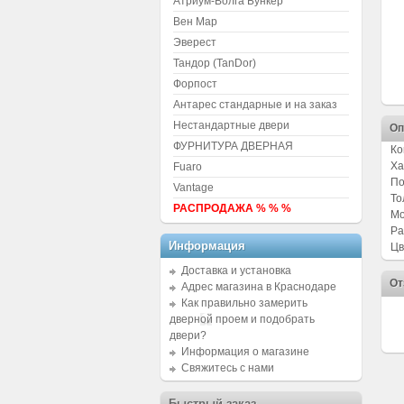
Атриум-Волга Бункер
Вен Мар
Эверест
Тандор (TanDor)
Форпост
Антарес стандарные и на заказ
Нестандартные двери
Оп
ФУРНИТУРА ДВЕРНАЯ
Ко
Ха
Fuaro
По
Vantage
То
РАСПРОДАЖА % % %
Мо
Ра
Информация
Цв
Доставка и установка
От
Адрес магазина в Краснодаре
Как правильно замерить
дверной проем и подобрать
двери?
Информация о магазине
Свяжитесь с нами
Быстрый заказ