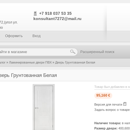
+7 918 037 53 35
konsultant7272@mail.ru
2,(угол ул.
по
Оформить
Вход
Расширенный поиск
алог
»
Ламинированные двери ПВХ
»
Дверь Грунтованная Белая
верь Грунтованная Белая
Товар был добавлен в н
95,160 €
Версия для печати
Задать вопрос о товар
Наличие товара:
в нал
Размер двери:
400,600