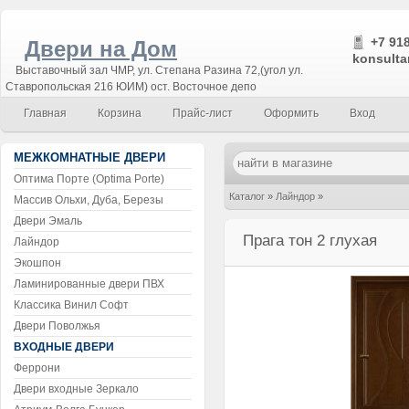
+7 918
Двери на Дом
konsulta
Выставочный зал ЧМР, ул. Степана Разина 72,(угол ул.
Ставропольская 216 ЮИМ) ост. Восточное депо
Главная
Корзина
Прайс-лист
Оформить
Вход
МЕЖКОМНАТНЫЕ ДВЕРИ
Оптима Порте (Optima Porte)
Каталог
»
Лайндор
»
Массив Ольхи, Дуба, Березы
Двери Эмаль
Прага тон 2 глухая
Прага тон 2 глухая
Лайндор
Экошпон
Ламинированные двери ПВХ
Классика Винил Софт
Двери Поволжья
ВХОДНЫЕ ДВЕРИ
Феррони
Двери входные Зеркало