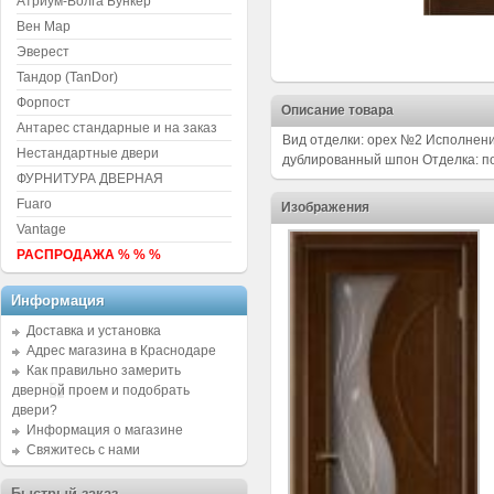
Атриум-Волга Бункер
Вен Мар
Эверест
Тандор (TanDor)
Форпост
Описание товара
Антарес стандарные и на заказ
Вид отделки: орех №2 Исполнени
Нестандартные двери
дублированный шпон Отделка: п
ФУРНИТУРА ДВЕРНАЯ
Fuaro
Изображения
Vantage
РАСПРОДАЖА % % %
Информация
Доставка и установка
Адрес магазина в Краснодаре
Как правильно замерить
дверной проем и подобрать
двери?
Информация о магазине
Свяжитесь с нами
Быстрый заказ