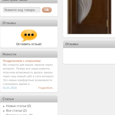
Отзывы
Оставить отзыв!
Отзывы:
Новости
Поздровляем с открытием
Мы открыты для ваших заказов через
интернет. Теперь все наши клиенты
получили возможность делать заказы
через наш новый сайт в сети интернет.
Это новые комфортные возможности
сэкономить время и ...
01.01.2010
Подробнее...
Статьи
Новые статьи
(0)
Все статьи
(2)