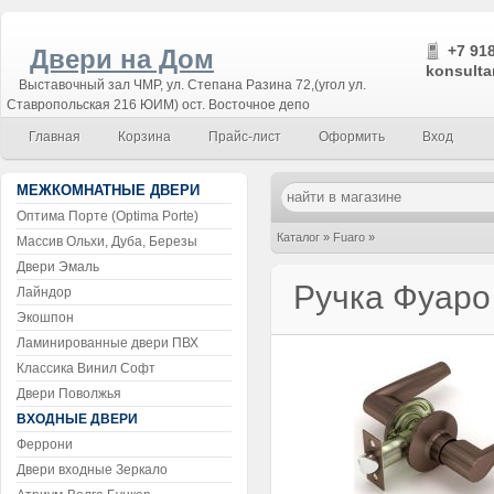
+7 918
Двери на Дом
konsulta
Выставочный зал ЧМР, ул. Степана Разина 72,(угол ул.
Ставропольская 216 ЮИМ) ост. Восточное депо
Главная
Корзина
Прайс-лист
Оформить
Вход
МЕЖКОМНАТНЫЕ ДВЕРИ
Оптима Порте (Optima Porte)
Каталог
»
Fuaro
»
Массив Ольхи, Дуба, Березы
Двери Эмаль
Ручка Фуаро с защелкой 894
Ручка Фуаро
Лайндор
Экошпон
Ламинированные двери ПВХ
Классика Винил Софт
Двери Поволжья
ВХОДНЫЕ ДВЕРИ
Феррони
Двери входные Зеркало