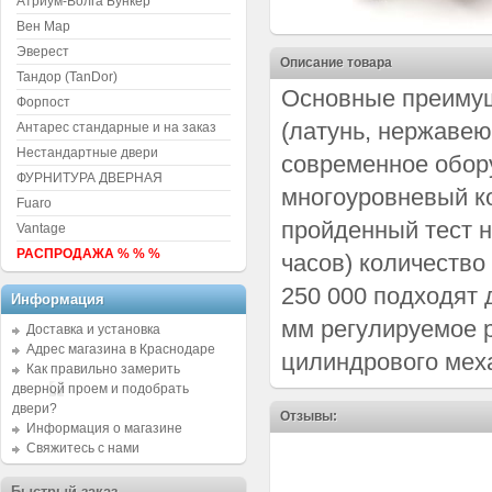
Атриум-Волга Бункер
Вен Мар
Эверест
Описание товара
Тандор (TanDor)
Основные преимущ
Форпост
(латунь, нержавею
Антарес стандарные и на заказ
Нестандартные двери
современное обор
ФУРНИТУРА ДВЕРНАЯ
многоуровневый ко
Fuaro
пройденный тест н
Vantage
РАСПРОДАЖА % % %
часов) количество
250 000 подходят 
Информация
мм регулируемое р
Доставка и установка
Адрес магазина в Краснодаре
цилиндрового меха
Как правильно замерить
дверной проем и подобрать
двери?
Отзывы:
Информация о магазине
Свяжитесь с нами
Быстрый заказ