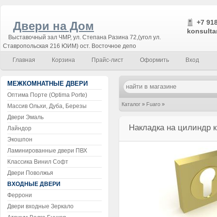
+7 918
Двери на Дом
konsulta
Выставочный зал ЧМР, ул. Степана Разина 72,(угол ул.
Ставропольская 216 ЮИМ) ост. Восточное депо
Главная
Корзина
Прайс-лист
Оформить
Вход
МЕЖКОМНАТНЫЕ ДВЕРИ
Оптима Порте (Optima Porte)
Каталог
»
Fuaro
»
Массив Ольхи, Дуба, Березы
Двери Эмаль
Накладка на цилиндр квадратная
Накладка на цилиндр 
Лайндор
Экошпон
Ламинированные двери ПВХ
Классика Винил Софт
Двери Поволжья
ВХОДНЫЕ ДВЕРИ
Феррони
Двери входные Зеркало