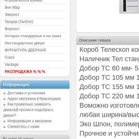
Атриум-Волга Бункер
Вен Мар
Эверест
Тандор (TanDor)
Форпост
Антарес стандарные и на заказ
Описание товара
Нестандартные двери
Короб Телескоп ком
ФУРНИТУРА ДВЕРНАЯ
Наличник Тел станд
Fuaro
Vantage
Добор ТС 60 мм- 5
РАСПРОДАЖА % % %
Добор ТС 105 мм 1 
Информация
Добор ТС 155 мм 1 
Доставка и установка
Добор ТС 220 мм 1 
Адрес магазина в Краснодаре
Воможно изготовле
Как правильно замерить
дверной проем и подобрать
любая ширина/высо
двери?
Информация о магазине
Эко Шпон, полиме
Свяжитесь с нами
Прочное и устойчи
Быстрый заказ