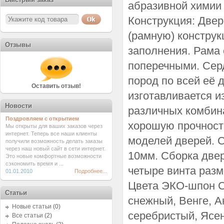
абразивной химии
Конструкция: Двер
(рамную) конструк
Отзывы
заполнения. Рама
поперечными. Сер
пород по всей её 
Оставить отзыв!
изготавливается и
Новости
различных комбин
Поздровляем с открытием
хорошую прочност
Мы открыты для ваших заказов через
интернет. Теперь все наши клиенты
моделей дверей. С
получили возможность делать заказы
через наш новый сайт в сети интернет.
10мм. Сборка две
Это новые комфортные возможности
сэкономить время и ...
четыре винта раз
01.01.2010
Подробнее...
Цвета ЭКО-шпон С
Статьи
снежный, Венге, А
Новые статьи
(0)
серебристый, Ясен
Все статьи
(2)