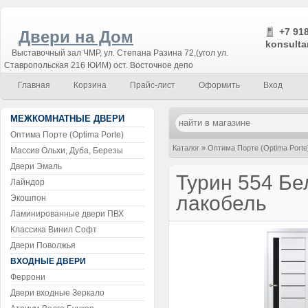
+7 918
Двери на Дом
konsulta
Выставочный зал ЧМР, ул. Степана Разина 72,(угол ул.
Ставропольская 216 ЮИМ) ост. Восточное депо
Главная
Корзина
Прайс-лист
Оформить
Вход
МЕЖКОМНАТНЫЕ ДВЕРИ
Оптима Порте (Optima Porte)
Каталог
»
Оптима Порте (Optima Porte
Массив Ольхи, Дуба, Березы
Двери Эмаль
Турин 554 Б
Лайндор
лакобель
Экошпон
Ламинированные двери ПВХ
Классика Винил Софт
Двери Поволжья
ВХОДНЫЕ ДВЕРИ
Феррони
Двери входные Зеркало