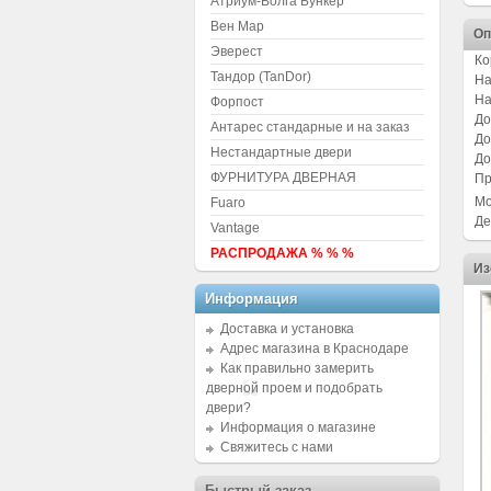
Атриум-Волга Бункер
Вен Мар
Оп
Эверест
Ко
Тандор (TanDor)
На
На
Форпост
До
Антарес стандарные и на заказ
До
Нестандартные двери
До
ФУРНИТУРА ДВЕРНАЯ
Пр
Мо
Fuaro
Де
Vantage
РАСПРОДАЖА % % %
Из
Информация
Доставка и установка
Адрес магазина в Краснодаре
Как правильно замерить
дверной проем и подобрать
двери?
Информация о магазине
Свяжитесь с нами
Быстрый заказ