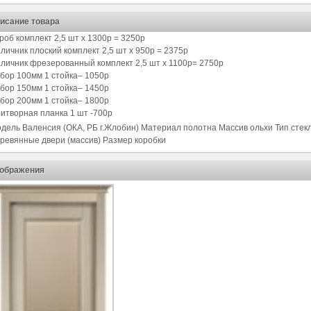
исание товара
роб комплект 2,5 шт х 1300р = 3250р
личник плоский комплект 2,5 шт х 950р = 2375р
личник фрезерованный комплект 2,5 шт х 1100р= 2750р
бор 100мм 1 стойка– 1050р
бор 150мм 1 стойка– 1450р
бор 200мм 1 стойка– 1800р
итворная планка 1 шт -700р
дель Валенсия (ОКА, РБ г.Жлобин) Материал полотна Массив ольхи Тип стек
ревянные двери (массив) Размер коробки
ображения