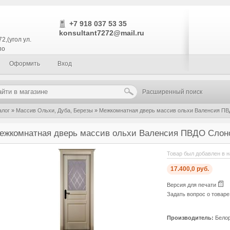
+7 918 037 53 35
konsultant7272@mail.ru
2,(угол ул.
по
Оформить
Вход
Расширенный поиск
алог
»
Массив Ольхи, Дуба, Березы
»
Межкомнатная дверь массив ольхи Валенсия ПВ
ежкомнатная дверь массив ольхи Валенсия ПВДО Слоно
Товар был добавлен в н
17.400,0 руб.
Версия для печати
Задать вопрос о товар
Производитель:
Белор