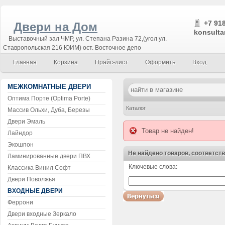
+7 918
Двери на Дом
konsulta
Выставочный зал ЧМР, ул. Степана Разина 72,(угол ул.
Ставропольская 216 ЮИМ) ост. Восточное депо
Главная
Корзина
Прайс-лист
Оформить
Вход
МЕЖКОМНАТНЫЕ ДВЕРИ
Оптима Порте (Optima Porte)
Каталог
Массив Ольхи, Дуба, Березы
Двери Эмаль
Товар не найден!
Лайндор
Экошпон
Не найдено товаров, соответст
Ламинированные двери ПВХ
Ключевые слова:
Классика Винил Софт
Воспользуйтесь поиском!
Двери Поволжья
ВХОДНЫЕ ДВЕРИ
Феррони
Двери входные Зеркало