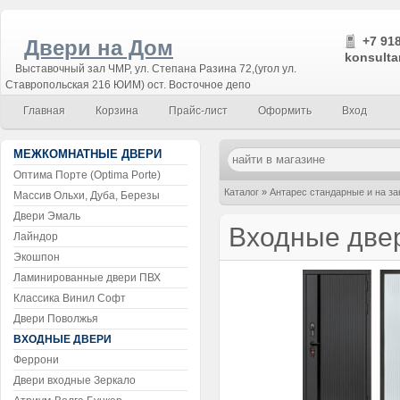
+7 918
Двери на Дом
konsulta
Выставочный зал ЧМР, ул. Степана Разина 72,(угол ул.
Ставропольская 216 ЮИМ) ост. Восточное депо
Главная
Корзина
Прайс-лист
Оформить
Вход
МЕЖКОМНАТНЫЕ ДВЕРИ
Оптима Порте (Optima Porte)
Каталог
»
Антарес стандарные и на за
Массив Ольхи, Дуба, Березы
Двери Эмаль
Входные две
Лайндор
Экошпон
Ламинированные двери ПВХ
Классика Винил Софт
Двери Поволжья
ВХОДНЫЕ ДВЕРИ
Феррони
Двери входные Зеркало