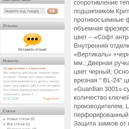
сопротивление теп
подшипником Крит 
противосъемные ф
Отзывы
объемная фрезеро
цвет – «Софт антр
Внутренняя отдел
Оставить отзыв!
«Вертикаль» +черн
Новости
мм.; Дверная ручк
Поздровляем с открытием
цвет черный; Осно
Мы открыты для ваших заказов через
интернет. Теперь все наши клиенты
врезная " BL-24" 
получили возможность делать заказы
через наш новый сайт в сети интернет.
«Guardian 3001» с
Это новые комфортные возможности
сэкономить время и ...
количество ключей
01.01.2010
Подробнее...
производителем; 
Статьи
перфорированный 
Новые статьи
(0)
Защита замков от
Все статьи
(2)