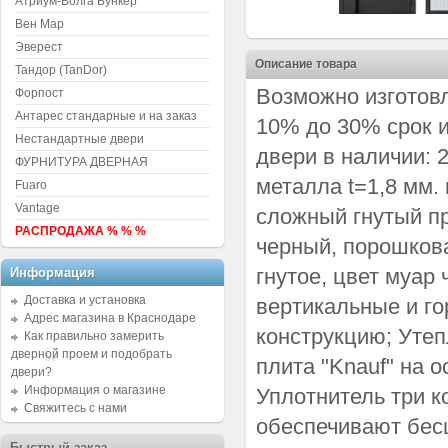
Атриум-Волга Бункер
Вен Мар
Эверест
Описание товара
Тандор (TanDor)
Возможно изготовл
Форпост
Антарес стандарные и на заказ
10% до 30% срок и
Нестандартные двери
двери в наличии: 
ФУРНИТУРА ДВЕРНАЯ
металла t=1,8 мм.
Fuaro
Vantage
сложный гнутый пр
РАСПРОДАЖА % % %
черный, порошкова
гнутое, цвет муар
Информация
Доставка и установка
вертикальные и г
Адрес магазина в Краснодаре
конструкцию; Утеп
Как правильно замерить
дверной проем и подобрать
плита "Knauf" на 
двери?
Информация о магазине
Уплотнитель три к
Свяжитесь с нами
обеспечивают бес
Быстрый заказ