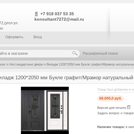
+7 918 037 53 35
konsultant7272@mail.ru
2,(угол ул.
по
Оформить
Вход
Расширенный поиск
алог
»
Нестандартные двери
»
Виладж 1200*2050 мм Букле графит/Мрамор натуральн
иладж 1200*2050 мм Букле графит/Мрамор натуральный
Товар был добавлен в н
68.000,0 руб.
Версия для печати
Задать вопрос о товар
Наличие товара:
в нал