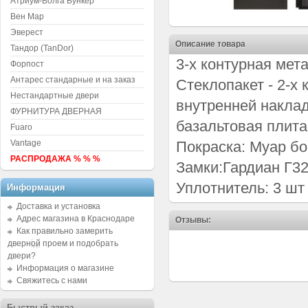
Атриум-Волга Бункер
Вен Мар
Эверест
Описание товара
Тандор (TanDor)
3-х контурная мет
Форпост
Антарес стандарные и на заказ
Стеклопакет - 2-х
Нестандартные двери
внутренней наклад
ФУРНИТУРА ДВЕРНАЯ
базальтовая плита
Fuaro
Vantage
Покраска: Муар бо
РАСПРОДАЖА % % %
Замки:Гардиан Г32
Уплотнитель: 3 шт
Информация
Доставка и установка
Адрес магазина в Краснодаре
Отзывы:
Как правильно замерить
дверной проем и подобрать
двери?
Информация о магазине
Свяжитесь с нами
Быстрый заказ