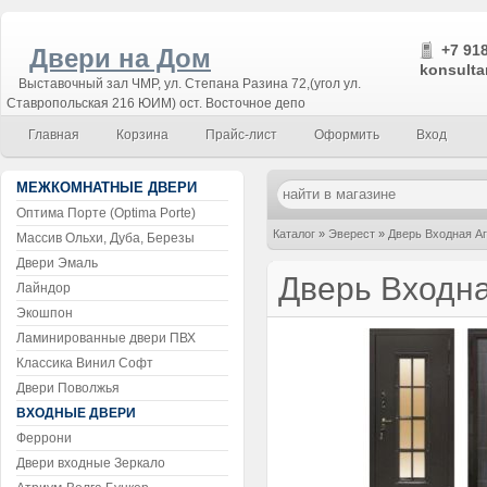
+7 918
Двери на Дом
konsulta
Выставочный зал ЧМР, ул. Степана Разина 72,(угол ул.
Ставропольская 216 ЮИМ) ост. Восточное депо
Главная
Корзина
Прайс-лист
Оформить
Вход
МЕЖКОМНАТНЫЕ ДВЕРИ
Оптима Порте (Optima Porte)
Каталог
»
Эверест
»
Дверь Входная А
Массив Ольхи, Дуба, Березы
Двери Эмаль
Дверь Входна
Лайндор
Экошпон
Ламинированные двери ПВХ
Классика Винил Софт
Двери Поволжья
ВХОДНЫЕ ДВЕРИ
Феррони
Двери входные Зеркало