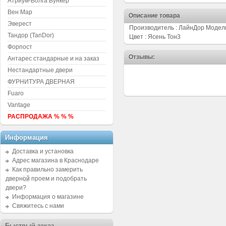
Атриум-Волга Бункер
Вен Мар
Описание товара
Эверест
Производитель : ЛайнДор Модель 
Тандор (TanDor)
Цвет : Ясень Тон3
Форпост
Отзывы:
Антарес стандарные и на заказ
Нестандартные двери
ФУРНИТУРА ДВЕРНАЯ
Fuaro
Vantage
РАСПРОДАЖА % % %
Информация
Доставка и установка
Адрес магазина в Краснодаре
Как правильно замерить
дверной проем и подобрать
двери?
Информация о магазине
Свяжитесь с нами
Быстрый заказ