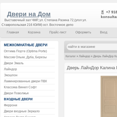
+7 918
Двери на Дом
konsulta
Выставочный зал ЧМР, ул. Степана Разина 72,(угол ул.
Ставропольская 216 ЮИМ) ост. Восточное депо
Главная
Корзина
Прайс-лист
Оформить
Вход
МЕЖКОМНАТНЫЕ ДВЕРИ
Оптима Порте (Optima Porte)
Каталог
»
Лайндор
»
Дверь ЛайнДор Ка
Массив Ольхи, Дуба, Березы
Двери Эмаль
Дверь ЛайнДор Калина 
Лайндор
Экошпон
Ламинированные двери ПВХ
Классика Винил Софт
Двери Поволжья
ВХОДНЫЕ ДВЕРИ
Феррони
Двери входные Зеркало