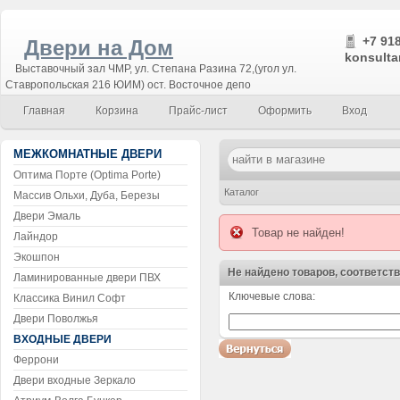
+7 918
Двери на Дом
konsulta
Выставочный зал ЧМР, ул. Степана Разина 72,(угол ул.
Ставропольская 216 ЮИМ) ост. Восточное депо
Главная
Корзина
Прайс-лист
Оформить
Вход
МЕЖКОМНАТНЫЕ ДВЕРИ
Оптима Порте (Optima Porte)
Каталог
Массив Ольхи, Дуба, Березы
Двери Эмаль
Товар не найден!
Лайндор
Экошпон
Не найдено товаров, соответст
Ламинированные двери ПВХ
Ключевые слова:
Классика Винил Софт
Воспользуйтесь поиском!
Двери Поволжья
ВХОДНЫЕ ДВЕРИ
Феррони
Двери входные Зеркало