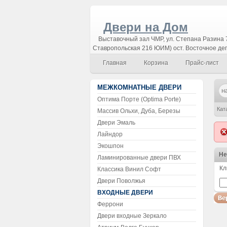
Двери на Дом
Выставочный зал ЧМР, ул. Степана Разина 7
Ставропольская 216 ЮИМ) ост. Восточное де
Главная
Корзина
Прайс-лист
МЕЖКОМНАТНЫЕ ДВЕРИ
Оптима Порте (Optima Porte)
Кат
Массив Ольхи, Дуба, Березы
Двери Эмаль
Лайндор
Экошпон
Не
Ламинированные двери ПВХ
Кл
Классика Винил Софт
В
Двери Поволжья
ВХОДНЫЕ ДВЕРИ
Феррони
Двери входные Зеркало