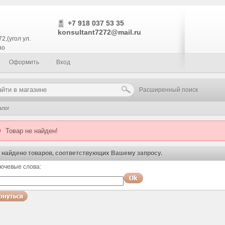
+7 918 037 53 35
konsultant7272@mail.ru
2,(угол ул.
по
Оформить
Вход
Расширенный поиск
алог
Товар не найден!
 найдено товаров, соответствующих Вашему запросу.
ючевые слова:
оспользуйтесь поиском!