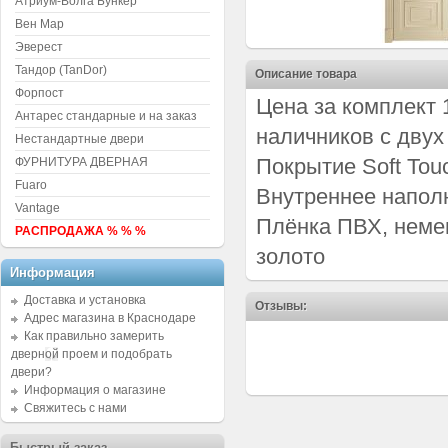
Атриум-Волга Бункер
Вен Мар
Эверест
Тандор (TanDor)
Описание товара
Форпост
Цена за комплект 
Антарес стандарные и на заказ
наличников с двух
Нестандартные двери
Покрытие Soft Tou
ФУРНИТУРА ДВЕРНАЯ
Fuaro
Внутреннее напол
Vantage
Плёнка ПВХ, неме
РАСПРОДАЖА % % %
золото
Информация
Доставка и установка
Отзывы:
Адрес магазина в Краснодаре
Как правильно замерить
дверной проем и подобрать
двери?
Информация о магазине
Свяжитесь с нами
Быстрый заказ