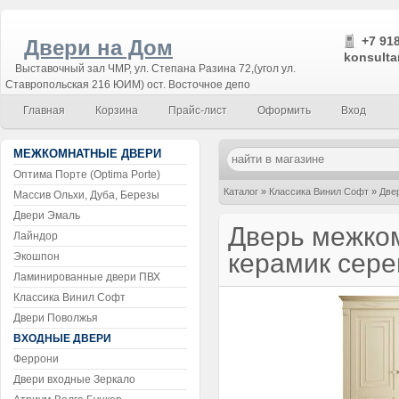
+7 918
Двери на Дом
konsulta
Выставочный зал ЧМР, ул. Степана Разина 72,(угол ул.
Ставропольская 216 ЮИМ) ост. Восточное депо
Главная
Корзина
Прайс-лист
Оформить
Вход
МЕЖКОМНАТНЫЕ ДВЕРИ
Оптима Порте (Optima Porte)
Каталог
»
Классика Винил Софт
»
Две
Массив Ольхи, Дуба, Березы
Двери Эмаль
Дверь межком
Лайндор
керамик сере
Экошпон
Ламинированные двери ПВХ
Классика Винил Софт
Двери Поволжья
ВХОДНЫЕ ДВЕРИ
Феррони
Двери входные Зеркало