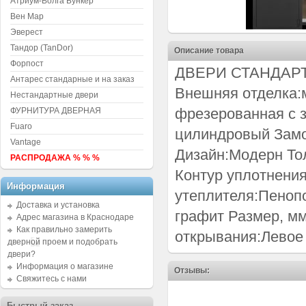
Атриум-Волга Бункер
Вен Мар
Эверест
Тандор (TanDor)
Описание товара
Форпост
ДВЕРИ СТАНДАР
Антарес стандарные и на заказ
Внешняя отделка:
Нестандартные двери
фрезерованная с з
ФУРНИТУРА ДВЕРНАЯ
Fuaro
цилиндровый Замо
Vantage
Дизайн:Модерн Тол
РАСПРОДАЖА % % %
Контур уплотнения
Информация
утеплителя:Пеноп
Доставка и установка
графит Размер, м
Адрес магазина в Краснодаре
Как правильно замерить
открывания:Левое
дверной проем и подобрать
двери?
Информация о магазине
Отзывы:
Свяжитесь с нами
Быстрый заказ