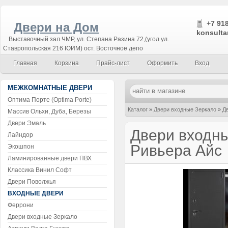
+7 918
Двери на Дом
konsulta
Выставочный зал ЧМР, ул. Степана Разина 72,(угол ул.
Ставропольская 216 ЮИМ) ост. Восточное депо
Главная
Корзина
Прайс-лист
Оформить
Вход
МЕЖКОМНАТНЫЕ ДВЕРИ
Оптима Порте (Optima Porte)
Каталог
»
Двери входные Зеркало
»
Д
Массив Ольхи, Дуба, Березы
Двери Эмаль
Двери входны
Лайндор
Ривьера Айс
Экошпон
Ламинированные двери ПВХ
Классика Винил Софт
Двери Поволжья
ВХОДНЫЕ ДВЕРИ
Феррони
Двери входные Зеркало