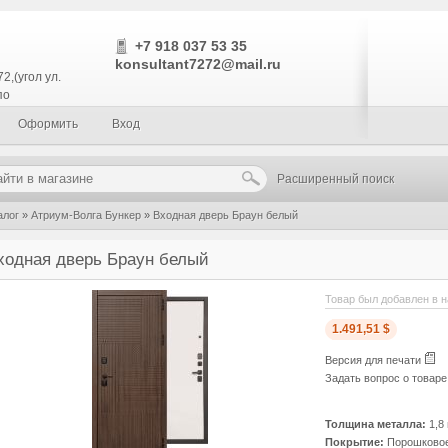
+7 918 037 53 35
konsultant7272@mail.ru
2,(угол ул.
по
Оформить
Вход
Расширенный поиск
алог
»
Атриум-Волга Бункер
»
Входная дверь Браун белый
ходная дверь Браун белый
Товар был добавлен в н
1.491,51 $
Версия для печати
Задать вопрос о товар
Толщина металла:
1,8
Покрытие:
Порошково