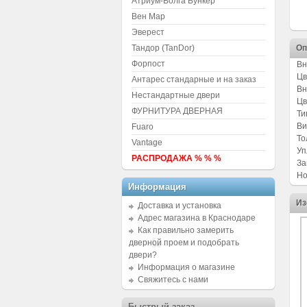
Атриум-Волга Бункер
Вен Мар
Эверест
Тандор (TanDor)
Оп
Форпост
Вн
Цв
Антарес стандарные и на заказ
Вн
Нестандартные двери
Цв
ФУРНИТУРА ДВЕРНАЯ
Ти
Ви
Fuaro
То
Vantage
Уп
РАСПРОДАЖА % % %
За
Но
Информация
Из
Доставка и установка
Адрес магазина в Краснодаре
Как правильно замерить
дверной проем и подобрать
двери?
Информация о магазине
Свяжитесь с нами
Быстрый заказ