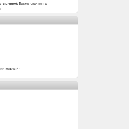
утепление):
Базальтовая плита
ия
лнительный)