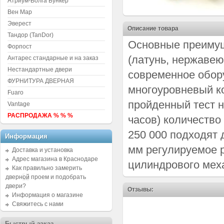
Атриум-Волга Бункер
Вен Мар
Эверест
Описание товара
Тандор (TanDor)
Основные преимущ
Форпост
(латунь, нержавею
Антарес стандарные и на заказ
Нестандартные двери
современное обор
ФУРНИТУРА ДВЕРНАЯ
многоуровневый ко
Fuaro
пройденный тест н
Vantage
РАСПРОДАЖА % % %
часов) количество
250 000 подходят 
Информация
мм регулируемое р
Доставка и установка
Адрес магазина в Краснодаре
цилиндрового меха
Как правильно замерить
дверной проем и подобрать
двери?
Отзывы:
Информация о магазине
Свяжитесь с нами
Быстрый заказ