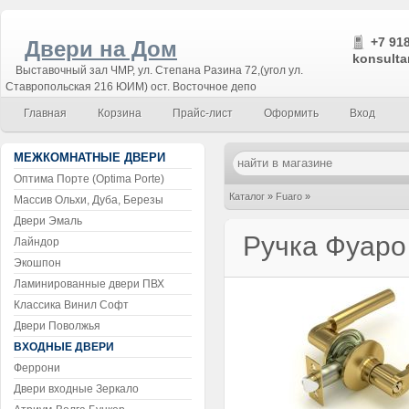
+7 918
Двери на Дом
konsulta
Выставочный зал ЧМР, ул. Степана Разина 72,(угол ул.
Ставропольская 216 ЮИМ) ост. Восточное депо
Главная
Корзина
Прайс-лист
Оформить
Вход
МЕЖКОМНАТНЫЕ ДВЕРИ
Оптима Порте (Optima Porte)
Каталог
»
Fuaro
»
Массив Ольхи, Дуба, Березы
Двери Эмаль
Ручка Фуаро с защелкой 883
Ручка Фуаро
Лайндор
Экошпон
Ламинированные двери ПВХ
Классика Винил Софт
Двери Поволжья
ВХОДНЫЕ ДВЕРИ
Феррони
Двери входные Зеркало