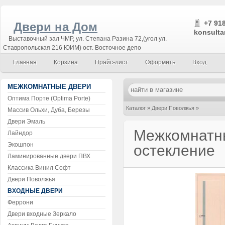
+7 918
Двери на Дом
konsulta
Выставочный зал ЧМР, ул. Степана Разина 72,(угол ул.
Ставропольская 216 ЮИМ) ост. Восточное депо
Главная
Корзина
Прайс-лист
Оформить
Вход
МЕЖКОМНАТНЫЕ ДВЕРИ
Оптима Порте (Optima Porte)
Каталог
»
Двери Поволжья
»
Массив Ольхи, Дуба, Березы
Двери Эмаль
Межкомнатные двери Вега Беленый Д
Межкомнатны
Лайндор
Экошпон
остекление
Ламинированные двери ПВХ
Классика Винил Софт
Двери Поволжья
ВХОДНЫЕ ДВЕРИ
Феррони
Двери входные Зеркало