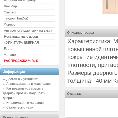
Атриум-Волга Бункер
Вен Мар
Эверест
Тандор (TanDor)
Форпост
Антарес стандарные и на заказ
Описание товара
Нестандартные двери
Характеристика: М
ФУРНИТУРА ДВЕРНАЯ
повышенной плотн
Fuaro
Vantage
покрытие идентич
РАСПРОДАЖА % % %
плотности; притво
Размеры дверного 
Информация
Доставка и установка
толщина - 40 мм Ко
Адрес магазина в Краснодаре
Как правильно замерить
дверной проем и подобрать
Отзывы:
двери?
Информация о магазине
Свяжитесь с нами
Быстрый заказ