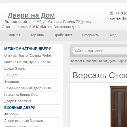
+7 918
Двери на Дом
konsulta
Выставочный зал ЧМР, ул. Степана Разина 72,(угол ул.
Ставропольская 216 ЮИМ) ост. Восточное депо
Главная
Корзина
Прайс-лист
Оформить
Вход
МЕЖКОМНАТНЫЕ ДВЕРИ
Оптима Порте (Optima Porte)
Каталог
»
Массив Ольхи, Дуба, Берез
Массив Ольхи, Дуба, Березы
Двери Эмаль
Версаль Сте
Лайндор
Экошпон
Ламинированные двери ПВХ
Классика Винил Софт
Двери Поволжья
ВХОДНЫЕ ДВЕРИ
Феррони
Двери входные Зеркало