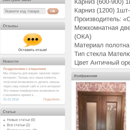
Карниз (600-900) 
Карниз (1200) 1шт
Производитель: «О
Отзывы
Межкомнатная две
(ОКА)
Материал полотна
Оставить отзыв!
Тип стекла Мател
Цвет Античный ор
Новости
Поздровляем с открытием
Мы открыты для ваших заказов через
Изображения
интернет. Теперь все наши клиенты
получили возможность делать заказы
через наш новый сайт в сети интернет.
Это новые комфортные возможности
сэкономить время и ...
01.01.2010
Подробнее...
Статьи
Новые статьи
(0)
Все статьи
(2)