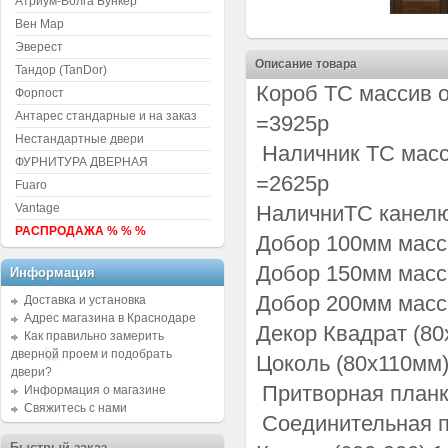
Атриум-Волга Бункер
Вен Мар
Эверест
Описание товара
Тандор (TanDor)
Короб ТС массив о
Форпост
Антарес стандарные и на заказ
=3925р
Нестандартные двери
Наличник ТС масси
ФУРНИТУРА ДВЕРНАЯ
=2625р
Fuaro
Vantage
НаличниТС канелю
РАСПРОДАЖА % % %
Добор 100мм масс
Добор 150мм масс
Информация
Добор 200мм масс
Доставка и установка
Адрес магазина в Краснодаре
Декор Квадрат (80
Как правильно замерить
дверной проем и подобрать
Цоколь (80х110мм)
двери?
Притворная планк
Информация о магазине
Свяжитесь с нами
Соединительная п
Быстрый заказ