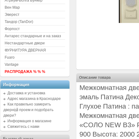
Атриум-Волга Бункер
Вен Мар
Эверест
Тандор (TanDor)
Форпост
Антарес стандарные и на заказ
Нестандартные двери
ФУРНИТУРА ДВЕРНАЯ
Fuaro
Vantage
РАСПРОДАЖА % % %
Описание товара
Информация
Межкомнатная две
Доставка и установка
эмаль Патина Деко
Адрес магазина в Краснодаре
Как правильно замерить
Глухое Патина : п
дверной проем и подобрать
Межкомнатная д
двери?
Информация о магазине
«СОЛО NEW B3» Р
Свяжитесь с нами
900 Высота: 2000
Быстрый заказ