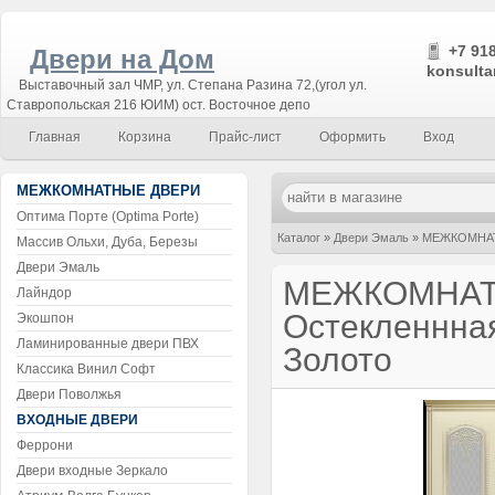
+7 918
Двери на Дом
konsulta
Выставочный зал ЧМР, ул. Степана Разина 72,(угол ул.
Ставропольская 216 ЮИМ) ост. Восточное депо
Главная
Корзина
Прайс-лист
Оформить
Вход
МЕЖКОМНАТНЫЕ ДВЕРИ
Оптима Порте (Optima Porte)
Каталог
»
Двери Эмаль
»
МЕЖКОМНАТН
Массив Ольхи, Дуба, Березы
Двери Эмаль
МЕЖКОМНАТ
Лайндор
Остекленнная
Экошпон
Ламинированные двери ПВХ
Золото
Классика Винил Софт
Двери Поволжья
ВХОДНЫЕ ДВЕРИ
Феррони
Двери входные Зеркало