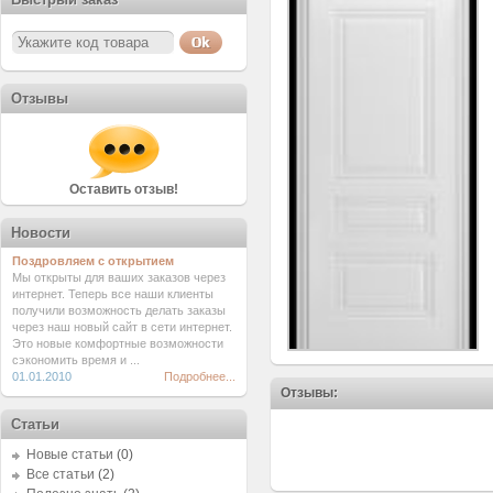
Отзывы
Оставить отзыв!
Новости
Поздровляем с открытием
Мы открыты для ваших заказов через
интернет. Теперь все наши клиенты
получили возможность делать заказы
через наш новый сайт в сети интернет.
Это новые комфортные возможности
сэкономить время и ...
01.01.2010
Подробнее...
Отзывы:
Статьи
Новые статьи
(0)
Все статьи
(2)