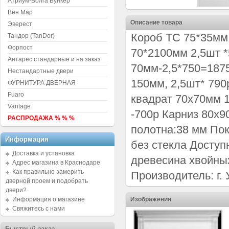
Атриум-Волга Бункер
Вен Мар
Описание товара
Эверест
Короб ТС 75*35мм
Тандор (TanDor)
Форпост
70*2100мм 2,5шт 
Антарес стандарные и на заказ
70мм-2,5*750=187
Нестандартные двери
150мм, 2,5шт* 790
ФУРНИТУРА ДВЕРНАЯ
Fuaro
квадрат 70х70мм 1
Vantage
-700р Карниз 80х9
РАСПРОДАЖА % % %
полотна:38 мм Пок
Информация
без стекла Досту
Доставка и установка
древесина хвойны
Адрес магазина в Краснодаре
Как правильно замерить
Производитель: г.
дверной проем и подобрать
двери?
Информация о магазине
Изображения
Свяжитесь с нами
Быстрый заказ