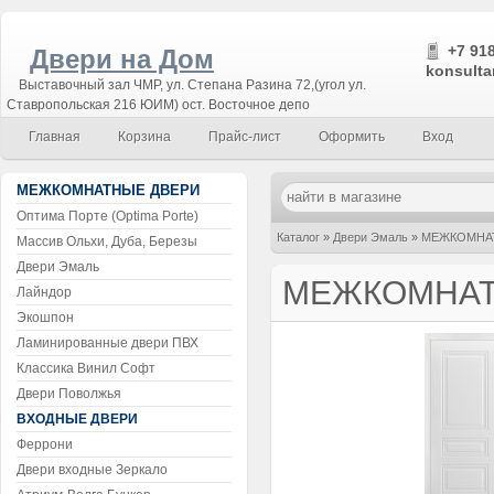
+7 918
Двери на Дом
konsulta
Выставочный зал ЧМР, ул. Степана Разина 72,(угол ул.
Ставропольская 216 ЮИМ) ост. Восточное депо
Главная
Корзина
Прайс-лист
Оформить
Вход
МЕЖКОМНАТНЫЕ ДВЕРИ
Оптима Порте (Optima Porte)
Каталог
»
Двери Эмаль
»
МЕЖКОМНАТ
Массив Ольхи, Дуба, Березы
Двери Эмаль
МЕЖКОМНАТН
Лайндор
Экошпон
Ламинированные двери ПВХ
Классика Винил Софт
Двери Поволжья
ВХОДНЫЕ ДВЕРИ
Феррони
Двери входные Зеркало