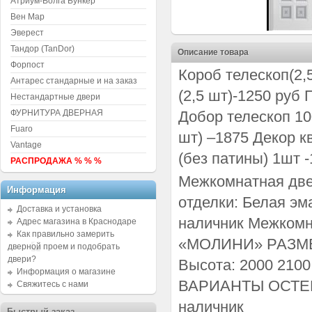
Атриум-Волга Бункер
Вен Мар
Эверест
Тандор (TanDor)
Описание товара
Форпост
Короб телескоп(2,
Антарес стандарные и на заказ
(2,5 шт)-1250 руб
Нестандартные двери
ФУРНИТУРА ДВЕРНАЯ
Добор телескоп 10
Fuaro
шт) –1875 Декор к
Vantage
(без патины) 1шт 
РАСПРОДАЖА % % %
Межкомнатная две
Информация
отделки: Белая эм
Доставка и установка
наличник Межком
Адрес магазина в Краснодаре
Как правильно замерить
«МОЛИНИ» РАЗМЕР
дверной проем и подобрать
двери?
Высота: 2000 210
Информация о магазине
ВАРИАНТЫ ОСТЕК
Свяжитесь с нами
наличник
Быстрый заказ