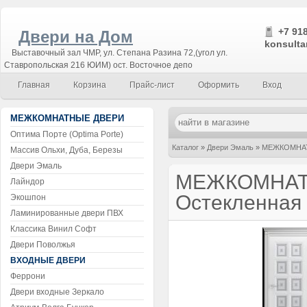
+7 918
Двери на Дом
konsulta
Выставочный зал ЧМР, ул. Степана Разина 72,(угол ул.
Ставропольская 216 ЮИМ) ост. Восточное депо
Главная
Корзина
Прайс-лист
Оформить
Вход
МЕЖКОМНАТНЫЕ ДВЕРИ
Оптима Порте (Optima Porte)
Каталог
»
Двери Эмаль
»
МЕЖКОМНАТ
Массив Ольхи, Дуба, Березы
Двери Эмаль
МЕЖКОМНАТ
Лайндор
Остекленная
Экошпон
Ламинированные двери ПВХ
Классика Винил Софт
Двери Поволжья
ВХОДНЫЕ ДВЕРИ
Феррони
Двери входные Зеркало