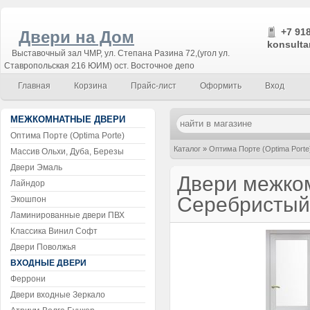
+7 918
Двери на Дом
konsulta
Выставочный зал ЧМР, ул. Степана Разина 72,(угол ул.
Ставропольская 216 ЮИМ) ост. Восточное депо
Главная
Корзина
Прайс-лист
Оформить
Вход
МЕЖКОМНАТНЫЕ ДВЕРИ
Оптима Порте (Optima Porte)
Каталог
»
Оптима Порте (Optima Porte
Массив Ольхи, Дуба, Березы
Двери Эмаль
Двери межком
Лайндор
Серебристый
Экошпон
Ламинированные двери ПВХ
Классика Винил Софт
Двери Поволжья
ВХОДНЫЕ ДВЕРИ
Феррони
Двери входные Зеркало