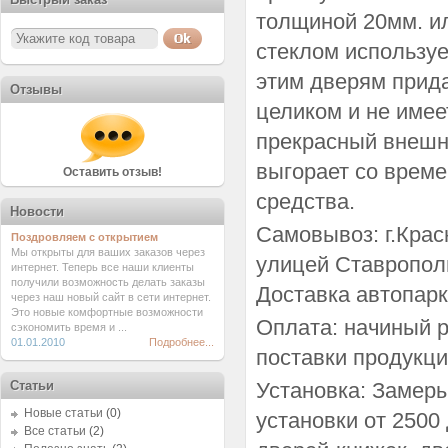
толщиной 20мм. и
стеклом используе
этим дверям прида
Отзывы
целиком и не име
прекрасный внешни
выгорает со врем
Оставить отзыв!
средства.
Новости
Самовывоз: г.Крас
Поздровляем с открытием
Мы открыты для ваших заказов через
улицей Ставрополь
интернет. Теперь все наши клиенты
получили возможность делать заказы
Доставка автопарк
через наш новый сайт в сети интернет.
Это новые комфортные возможности
Оплата: начиный р
сэкономить время и ...
01.01.2010
Подробнее...
поставки продукци
Статьи
Установка: Замеры
Новые статьи
(0)
установки от 2500
Все статьи
(2)