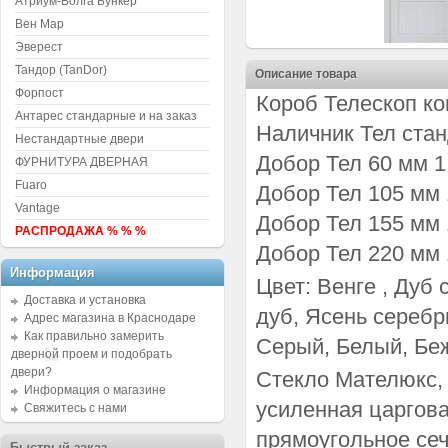
Атриум-Волга Бункер
Вен Мар
Эверест
Тандор (TanDor)
Описание товара
Форпост
Короб Телескоп ком
Антарес стандарные и на заказ
Наличник Тел станд
Нестандартные двери
Добор Тел 60 мм 1 
ФУРНИТУРА ДВЕРНАЯ
Fuaro
Добор Тел 105 мм 1
Vantage
Добор Тел 155 мм 1
РАСПРОДАЖА % % %
Добор Тел 220 мм 1
Информация
Цвет: Венге , Дуб
Доставка и установка
дуб, Ясень серебр
Адрес магазина в Краснодаре
Как правильно замерить
Серый, Белый, Бе
дверной проем и подобрать
двери?
Стекло Мателюкс,
Информация о магазине
усиленная царгова
Свяжитесь с нами
прямоугольное се
Быстрый заказ