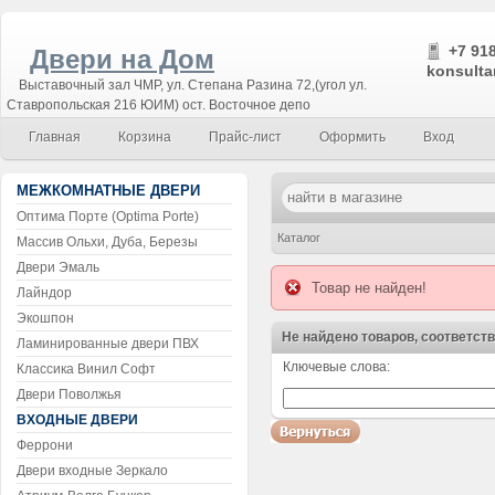
+7 918
Двери на Дом
konsulta
Выставочный зал ЧМР, ул. Степана Разина 72,(угол ул.
Ставропольская 216 ЮИМ) ост. Восточное депо
Главная
Корзина
Прайс-лист
Оформить
Вход
МЕЖКОМНАТНЫЕ ДВЕРИ
Оптима Порте (Optima Porte)
Каталог
Массив Ольхи, Дуба, Березы
Двери Эмаль
Товар не найден!
Лайндор
Экошпон
Не найдено товаров, соответст
Ламинированные двери ПВХ
Ключевые слова:
Классика Винил Софт
Воспользуйтесь поиском!
Двери Поволжья
ВХОДНЫЕ ДВЕРИ
Феррони
Двери входные Зеркало