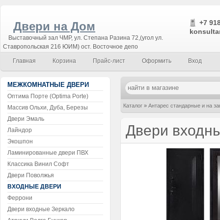
+7 918
Двери на Дом
konsulta
Выставочный зал ЧМР, ул. Степана Разина 72,(угол ул.
Ставропольская 216 ЮИМ) ост. Восточное депо
Главная
Корзина
Прайс-лист
Оформить
Вход
МЕЖКОМНАТНЫЕ ДВЕРИ
Оптима Порте (Optima Porte)
Каталог
»
Антарес стандарные и на за
Массив Ольхи, Дуба, Березы
Двери Эмаль
Двери входны
Лайндор
Экошпон
Ламинированные двери ПВХ
Классика Винил Софт
Двери Поволжья
ВХОДНЫЕ ДВЕРИ
Феррони
Двери входные Зеркало