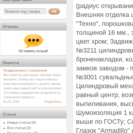
(радиус открывани
Внешняя отделка ц
"Техно", порошков
Отзывы
толщиной 16 мм., 
цвет хром; Задвиж
№3211 цилиндровый
Оставить отзыв!
броненакладки, ко
Новости
замков заводом - 
Поздровляем с открытием
Мы открыты для ваших заказов через
№3001 сувальдный 
интернет. Теперь все наши клиенты
получили возможность делать заказы
Цилиндровый мех
через наш новый сайт в сети интернет.
Это новые комфортные возможности
равный центр; во
сэкономить время и ...
01.01.2010
Подробнее...
выпиливания, выс
Шумоизоляция 1 к
Статьи
выше по ГОСТу; С
Новые статьи
(0)
Все статьи
(2)
Глазок "Armadillo"