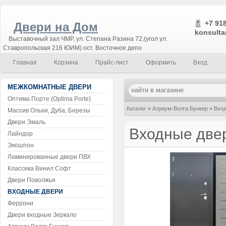
+7 918
Двери на Дом
konsulta
Выставочный зал ЧМР, ул. Степана Разина 72,(угол ул.
Ставропольская 216 ЮИМ) ост. Восточное депо
Главная
Корзина
Прайс-лист
Оформить
Вход
МЕЖКОМНАТНЫЕ ДВЕРИ
Оптима Порте (Optima Porte)
Каталог
»
Атриум-Волга Бункер
»
Вход
Массив Ольхи, Дуба, Березы
Двери Эмаль
Входные две
Лайндор
Экошпон
Ламинированные двери ПВХ
Классика Винил Софт
Двери Поволжья
ВХОДНЫЕ ДВЕРИ
Феррони
Двери входные Зеркало