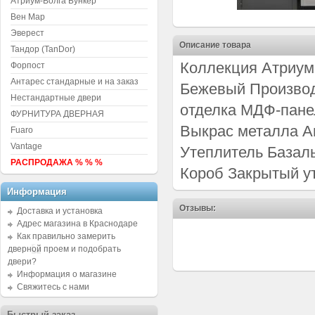
Атриум-Волга Бункер
Вен Мар
Эверест
Описание товара
Тандор (TanDor)
Коллекция Атриум
Форпост
Антарес стандарные и на заказ
Бежевый Производ
Нестандартные двери
отделка МДФ-пане
ФУРНИТУРА ДВЕРНАЯ
Выкрас металла А
Fuaro
Vantage
Утеплитель Базаль
РАСПРОДАЖА % % %
Короб Закрытый у
Информация
Отзывы:
Доставка и установка
Адрес магазина в Краснодаре
Как правильно замерить
дверной проем и подобрать
двери?
Информация о магазине
Свяжитесь с нами
Быстрый заказ