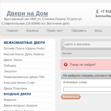
+7 918
Двери на Дом
konsulta
Выставочный зал ЧМР, ул. Степана Разина 72,(угол ул.
Ставропольская 216 ЮИМ) ост. Восточное депо
Главная
Корзина
Прайс-лист
Оформить
Вход
МЕЖКОМНАТНЫЕ ДВЕРИ
Оптима Порте (Optima Porte)
Каталог
Массив Ольхи, Дуба, Березы
Двери Эмаль
Товар не найден!
Лайндор
Экошпон
Не найдено товаров, соответст
Ламинированные двери ПВХ
Ключевые слова:
Классика Винил Софт
Воспользуйтесь поиском!
Двери Поволжья
ВХОДНЫЕ ДВЕРИ
Феррони
Двери входные Зеркало