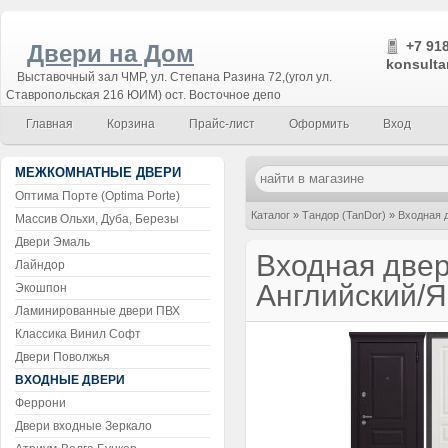
+7 918
Двери на Дом
konsulta
Выставочный зал ЧМР, ул. Степана Разина 72,(угол ул.
Ставропольская 216 ЮИМ) ост. Восточное депо
Главная
Корзина
Прайс-лист
Оформить
Вход
МЕЖКОМНАТНЫЕ ДВЕРИ
Оптима Порте (Optima Porte)
Каталог
»
Тандор (TanDor)
»
Входная 
Массив Ольхи, Дуба, Березы
Двери Эмаль
Входная две
Лайндор
Английский/
Экошпон
Ламинированные двери ПВХ
Классика Винил Софт
Двери Поволжья
ВХОДНЫЕ ДВЕРИ
Феррони
Двери входные Зеркало