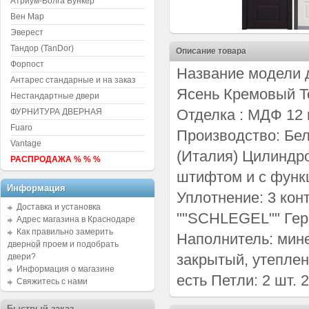
Атриум-Волга Бункер
Вен Мар
Эверест
Тандор (TanDor)
Описание товара
Форпост
Название модели 
Антарес стандарные и на заказ
Ясень Кремовый Т
Нестандартные двери
Отделка : МДФ 12
ФУРНИТУРА ДВЕРНАЯ
Fuaro
Производство: Бе
Vantage
(Италия) Цилиндр
РАСПРОДАЖА % % %
штифтом и с функ
Информация
Уплотнение: 3 кон
Доставка и установка
""SCHLEGEL"" Гер
Адрес магазина в Краснодаре
Как правильно замерить
Наполнитель: мин
дверной проем и подобрать
закрытый, утеплен
двери?
Информация о магазине
есть Петли: 2 шт. 
Свяжитесь с нами
Быстрый заказ