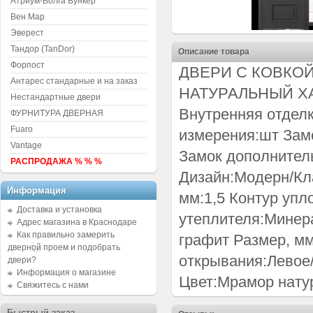
Атриум-Волга Бункер
Вен Мар
Эверест
Тандор (TanDor)
Описание товара
Форпост
ДВЕРИ С КОВКО
Антарес стандарные и на заказ
НАТУРАЛЬНЫЙ ХА
Нестандартные двери
Внутренняя отдел
ФУРНИТУРА ДВЕРНАЯ
Fuaro
измерения:шт Замо
Vantage
Замок дополнитель
РАСПРОДАЖА % % %
Дизайн:Модерн/Кл
Информация
мм:1,5 Контур упл
Доставка и установка
утеплителя:Минер
Адрес магазина в Краснодаре
Как правильно замерить
графит Размер, м
дверной проем и подобрать
открывания:Левое
двери?
Информация о магазине
Цвет:Мрамор нату
Свяжитесь с нами
Быстрый заказ