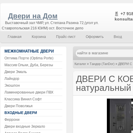
+7 918
Двери на Дом
konsulta
Выставочный зал ЧМР, ул. Степана Разина 72,(угол ул.
Ставропольская 216 ЮИМ) ост. Восточное депо
Главная
Корзина
Прайс-лист
Оформить
Вход
МЕЖКОМНАТНЫЕ ДВЕРИ
Оптима Порте (Optima Porte)
Каталог
»
Тандор (TanDor)
»
ДВЕРИ С 
Массив Ольхи, Дуба, Березы
Двери Эмаль
ДВЕРИ С КО
Лайндор
натуральный
Экошпон
Ламинированные двери ПВХ
Классика Винил Софт
Двери Поволжья
ВХОДНЫЕ ДВЕРИ
Феррони
Двери входные Зеркало