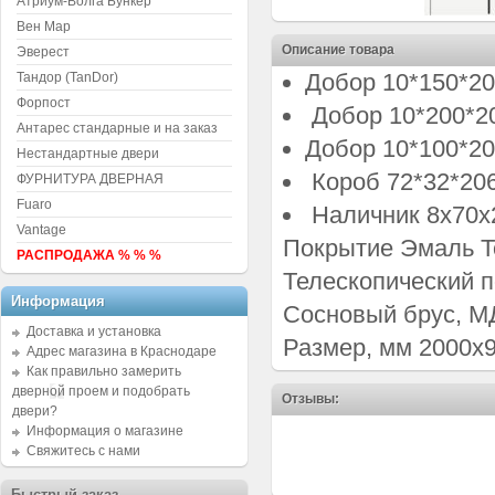
Атриум-Волга Бункер
Вен Мар
Описание товара
Эверест
Добор 10*150*20
Тандор (TanDor)
Форпост
Добор 10*200*2
Антарес стандарные и на заказ
Добор 10*100*2
Нестандартные двери
Короб 72*32*20
ФУРНИТУРА ДВЕРНАЯ
Fuaro
Наличник 8х70х
Vantage
Покрытие Эмаль Т
РАСПРОДАЖА % % %
Телескопический 
Информация
Сосновый брус, М
Доставка и установка
Размер, мм 2000х9
Адрес магазина в Краснодаре
Как правильно замерить
дверной проем и подобрать
Отзывы:
двери?
Информация о магазине
Свяжитесь с нами
Быстрый заказ