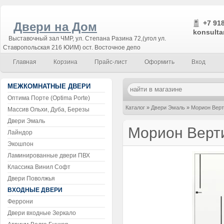
+7 918
Двери на Дом
konsulta
Выставочный зал ЧМР, ул. Степана Разина 72,(угол ул.
Ставропольская 216 ЮИМ) ост. Восточное депо
Главная
Корзина
Прайс-лист
Оформить
Вход
МЕЖКОМНАТНЫЕ ДВЕРИ
Оптима Порте (Optima Porte)
Каталог
»
Двери Эмаль
»
Морион Верт
Массив Ольхи, Дуба, Березы
Двери Эмаль
Морион Верт
Лайндор
Экошпон
Ламинированные двери ПВХ
Классика Винил Софт
Двери Поволжья
ВХОДНЫЕ ДВЕРИ
Феррони
Двери входные Зеркало