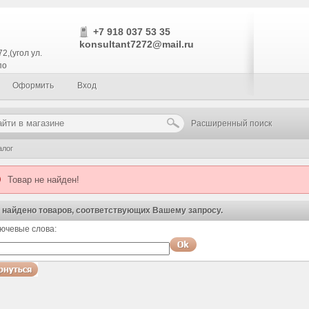
+7 918 037 53 35
konsultant7272@mail.ru
2,(угол ул.
по
Оформить
Вход
Расширенный поиск
алог
Товар не найден!
 найдено товаров, соответствующих Вашему запросу.
ючевые слова:
оспользуйтесь поиском!