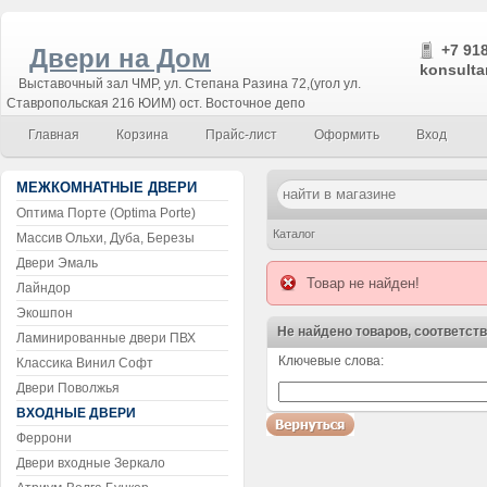
+7 918
Двери на Дом
konsulta
Выставочный зал ЧМР, ул. Степана Разина 72,(угол ул.
Ставропольская 216 ЮИМ) ост. Восточное депо
Главная
Корзина
Прайс-лист
Оформить
Вход
МЕЖКОМНАТНЫЕ ДВЕРИ
Оптима Порте (Optima Porte)
Каталог
Массив Ольхи, Дуба, Березы
Двери Эмаль
Товар не найден!
Лайндор
Экошпон
Не найдено товаров, соответст
Ламинированные двери ПВХ
Ключевые слова:
Классика Винил Софт
Воспользуйтесь поиском!
Двери Поволжья
ВХОДНЫЕ ДВЕРИ
Феррони
Двери входные Зеркало