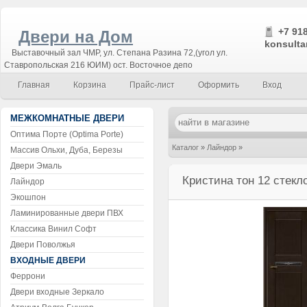
+7 918
Двери на Дом
konsulta
Выставочный зал ЧМР, ул. Степана Разина 72,(угол ул.
Ставропольская 216 ЮИМ) ост. Восточное депо
Главная
Корзина
Прайс-лист
Оформить
Вход
МЕЖКОМНАТНЫЕ ДВЕРИ
Оптима Порте (Optima Porte)
Каталог
»
Лайндор
»
Массив Ольхи, Дуба, Березы
Двери Эмаль
Кристина тон 12 стекло
Кристина тон 12 стекл
Лайндор
Экошпон
Ламинированные двери ПВХ
Классика Винил Софт
Двери Поволжья
ВХОДНЫЕ ДВЕРИ
Феррони
Двери входные Зеркало