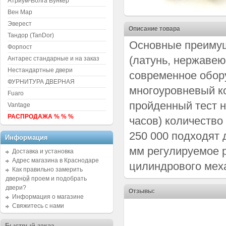
Атриум-Волга Бункер
Вен Мар
Эверест
Описание товара
Тандор (TanDor)
Основные преимущ
Форпост
(латунь, нержавею
Антарес стандарные и на заказ
Нестандартные двери
современное обор
ФУРНИТУРА ДВЕРНАЯ
многоуровневый ко
Fuaro
пройденный тест н
Vantage
РАСПРОДАЖА % % %
часов) количество
250 000 подходят 
Информация
мм регулируемое р
Доставка и установка
Адрес магазина в Краснодаре
цилиндрового меха
Как правильно замерить
дверной проем и подобрать
двери?
Отзывы:
Информация о магазине
Свяжитесь с нами
Быстрый заказ