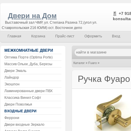
+7 918
Двери на Дом
konsulta
Выставочный зал ЧМР, ул. Степана Разина 72,(угол ул.
Ставропольская 216 ЮИМ) ост. Восточное депо
Главная
Корзина
Прайс-лист
Оформить
Вход
МЕЖКОМНАТНЫЕ ДВЕРИ
Оптима Порте (Optima Porte)
Каталог
»
Fuaro
»
Массив Ольхи, Дуба, Березы
Двери Эмаль
Ручка Фуаро с защелкой 891
Ручка Фуаро
Лайндор
Экошпон
Ламинированные двери ПВХ
Классика Винил Софт
Двери Поволжья
ВХОДНЫЕ ДВЕРИ
Феррони
Двери входные Зеркало