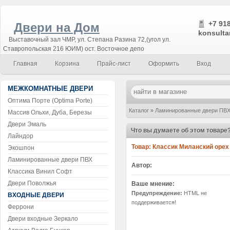
+7 918
Двери на Дом
konsulta
Выставочный зал ЧМР, ул. Степана Разина 72,(угол ул.
Ставропольская 216 ЮИМ) ост. Восточное депо
Главная
Корзина
Прайс-лист
Оформить
Вход
МЕЖКОМНАТНЫЕ ДВЕРИ
Оптима Порте (Optima Porte)
Каталог
»
Ламинированные двери ПВ
Массив Ольхи, Дуба, Березы
Двери Эмаль
Что вы думаете об этом товаре
Лайндор
Товар:
Экошпон
Ламинированные двери ПВХ
Автор:
Классика Винил Софт
Двери Поволжья
Ваше мнение:
Предупреждение:
HTML не
ВХОДНЫЕ ДВЕРИ
поддерживается!
Феррони
Двери входные Зеркало