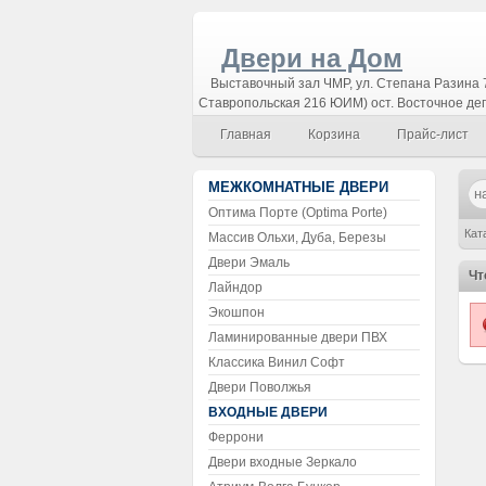
Двери на Дом
Выставочный зал ЧМР, ул. Степана Разина 7
Ставропольская 216 ЮИМ) ост. Восточное де
Главная
Корзина
Прайс-лист
МЕЖКОМНАТНЫЕ ДВЕРИ
Оптима Порте (Optima Porte)
Кат
Массив Ольхи, Дуба, Березы
Двери Эмаль
Чт
Лайндор
Экошпон
Ламинированные двери ПВХ
Классика Винил Софт
Двери Поволжья
ВХОДНЫЕ ДВЕРИ
Феррони
Двери входные Зеркало