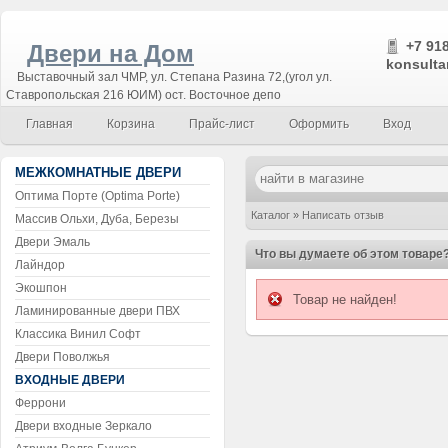
+7 918
Двери на Дом
konsulta
Выставочный зал ЧМР, ул. Степана Разина 72,(угол ул.
Ставропольская 216 ЮИМ) ост. Восточное депо
Главная
Корзина
Прайс-лист
Оформить
Вход
МЕЖКОМНАТНЫЕ ДВЕРИ
Оптима Порте (Optima Porte)
Каталог
»
Написать отзыв
Массив Ольхи, Дуба, Березы
Двери Эмаль
Что вы думаете об этом товаре
Лайндор
Экошпон
Товар не найден!
Ламинированные двери ПВХ
Классика Винил Софт
Двери Поволжья
ВХОДНЫЕ ДВЕРИ
Феррони
Двери входные Зеркало