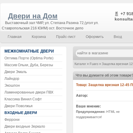
+7 918
Двери на Дом
konsulta
Выставочный зал ЧМР, ул. Степана Разина 72,(угол ул.
Ставропольская 216 ЮИМ) ост. Восточное депо
Главная
Корзина
Прайс-лист
Оформить
Вход
МЕЖКОМНАТНЫЕ ДВЕРИ
Оптима Порте (Optima Porte)
Каталог
»
Fuaro
»
Защелка врезная 12
Массив Ольхи, Дуба, Березы
Двери Эмаль
Что вы думаете об этом товаре
Лайндор
Товар:
Защелка врезная 12-45 
Экошпон
Ламинированные двери ПВХ
Автор:
Классика Винил Софт
Двери Поволжья
Ваше мнение:
Предупреждение:
HTML не
ВХОДНЫЕ ДВЕРИ
поддерживается!
Феррони
Двери входные Зеркало