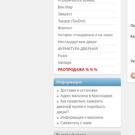
Атриум-Волга Бункер
Вен Мар
Эверест
Тандор (TanDor)
Оц
Форпост
Антарес стандарные и на заказ
Ка
Нестандартные двери
ФУРНИТУРА ДВЕРНАЯ
Fuaro
Ук
Vantage
РАСПРОДАЖА % % %
Информация
Доставка и установка
Адрес магазина в Краснодаре
Как правильно замерить
дверной проем и подобрать
двери?
Информация о магазине
Свяжитесь с нами
Быстрый заказ