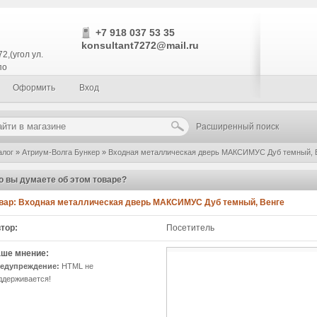
+7 918 037 53 35
konsultant7272@mail.ru
2,(угол ул.
по
Оформить
Вход
Расширенный поиск
алог
»
Атриум-Волга Бункер
»
Входная металлическая дверь МАКСИМУС Дуб темный, 
о вы думаете об этом товаре?
вар:
Входная металлическая дверь МАКСИМУС Дуб темный, Венге
тор:
Посетитель
ше мнение:
едупреждение:
HTML не
ддерживается!