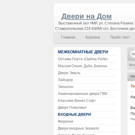
Двери на Дом
Выставочный зал ЧМР, ул. Степана Разина 7
Ставропольская 216 ЮИМ) ост. Восточное де
Главная
Корзина
Прайс-лист
МЕЖКОМНАТНЫЕ ДВЕРИ
Оптима Порте (Optima Porte)
Кат
Массив Ольхи, Дуба, Березы
Двери Эмаль
Чт
Лайндор
То
Экошпон
Ламинированные двери ПВХ
Ав
Классика Винил Софт
Двери Поволжья
Ва
Пр
ВХОДНЫЕ ДВЕРИ
по
Феррони
Двери входные Зеркало