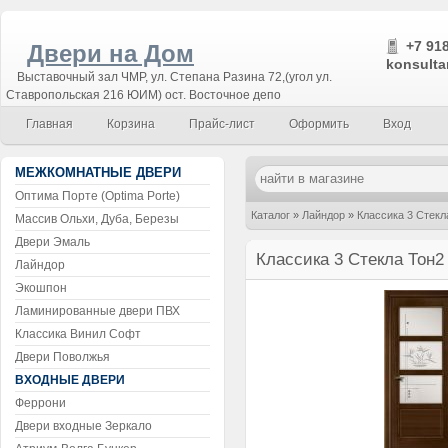
+7 918
Двери на Дом
konsulta
Выставочный зал ЧМР, ул. Степана Разина 72,(угол ул.
Ставропольская 216 ЮИМ) ост. Восточное депо
Главная
Корзина
Прайс-лист
Оформить
Вход
МЕЖКОМНАТНЫЕ ДВЕРИ
Оптима Порте (Optima Porte)
Каталог
»
Лайндор
»
Классика 3 Стекл
Массив Ольхи, Дуба, Березы
Двери Эмаль
Классика 3 Стекла Тон2
Лайндор
Экошпон
Ламинированные двери ПВХ
Классика Винил Софт
Двери Поволжья
ВХОДНЫЕ ДВЕРИ
Феррони
Двери входные Зеркало