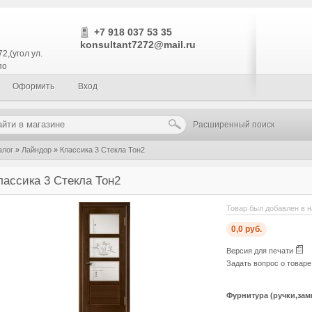
+7 918 037 53 35
konsultant7272@mail.ru
2,(угол ул.
по
Оформить
Вход
Расширенный поиск
алог
»
Лайндор
»
Классика 3 Стекла Тон2
лассика 3 Стекла Тон2
Товар был добавлен в н
0,0 руб.
Версия для печати
Задать вопрос о товар
Фурнитура (ручки,зам